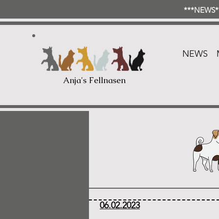
***NEWS**
NEWS
Anja's Fellnasen
06.02.2023