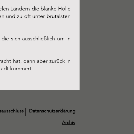
elen Ländern die blanke Hölle
en und zu oft unter brutalsten
die sich ausschließlich um in
racht hat, dann aber zurück in
Stadt kümmert.
sausschluss
Datenschutzerklärung
Archiv