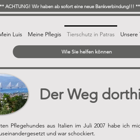
* ACHTUNG! Wir haben ab sofort eine neue Bankverbindung!!! 
Mein Luis
Meine Pflegis
Tierschutz in Patras
Unsere 
Wie Sie helfen können
Der Weg dorth
en Pflegehundes aus Italien im Juli 2007 habe ich mi
useinandergesetzt und war schockiert.