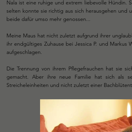
Nala ist eine ruhige und extrem liebevolle Hündin. 
selten konnte sie richtig aus sich herausgehen und
beide dafür umso mehr genossen...
Meine Maus hat nicht zuletzt aufgrund ihrer unglau
ihr endgültiges Zuhause bei Jessica P. und Markus 
aufgeschlagen.
Die Trennung von ihrem Pflegefrauchen hat sie sic
gemacht. Aber ihre neue Familie hat sich als s
Streicheleinheiten und nicht zuletzt einer Bachblüten