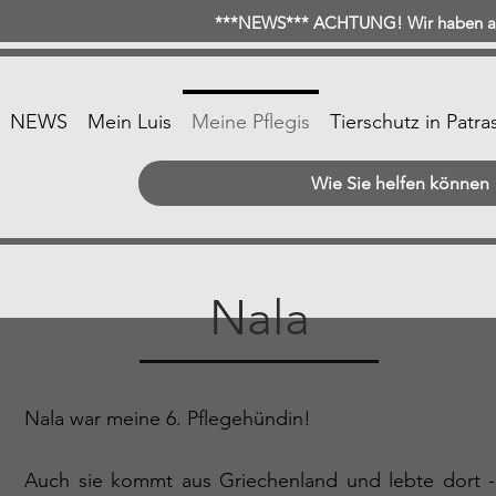
***NEWS*** ACHTUNG! Wir haben ab 
NEWS
Mein Luis
Meine Pflegis
Tierschutz in Patra
Wie Sie helfen können
Nala
Nala war meine 6. Pflegehündin!
Auch sie kommt aus Griechenland und lebte dort -