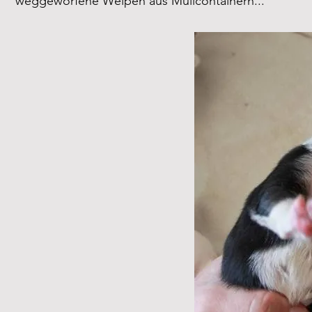
weggeworfene Welpen aus Müllcontainern...