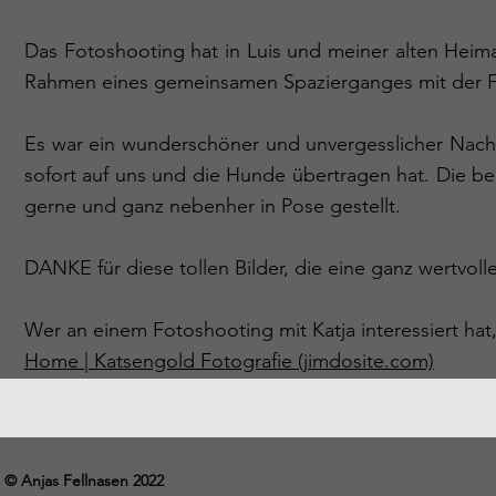
Das Fotoshooting hat in Luis und meiner alten Hei
Rahmen eines gemeinsamen Spazierganges mit der Fot
Es war ein wunderschöner und unvergesslicher Nachmi
sofort auf uns und die Hunde übertragen hat. Die b
gerne und ganz nebenher in Pose gestellt.
DANKE für diese tollen Bilder, die eine ganz wertvoll
Wer an einem Fotoshooting mit Katja interessiert ha
Home | Katsengold Fotografie (jimdosite.com)
© Anjas Fellnasen 2022