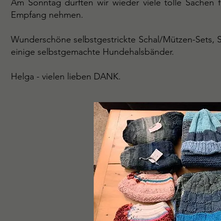
Am Sonntag durften wir wieder viele tolle Sachen
Empfang nehmen.
Wunderschöne selbstgestrickte Schal/Mützen-Sets,
einige selbstgemachte Hundehalsbänder.
Helga - vielen lieben DANK.