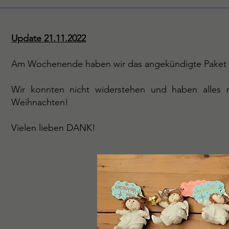
Update 21.11.2022
Am Wochenende haben wir das angekündigte Paket vo
Wir konnten nicht widerstehen und haben alles n
Weihnachten!
Vielen lieben DANK!