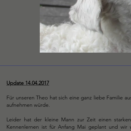
Update 14.04.2017
Für unseren Theo hat sich eine ganz liebe Familie au
aufnehmen würde.
Leider hat der kleine Mann zur Zeit einen stark
Kennenlernen ist für Anfang Mai geplant und wir