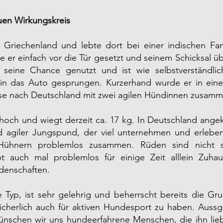
uen Wirkungskreis
Griechenland und lebte dort bei einer indischen Fam
 er einfach vor die Tür gesetzt und seinem Schicksal üb
er seine Chance genutzt und ist wie selbstverständl
 in das Auto gesprungen. Kurzerhand wurde er in ein
eise nach Deutschland mit zwei agilen Hündinnen zusam
m hoch und wiegt derzeit ca. 17 kg. In Deutschland ange
 agiler Jungspund, der viel unternehmen und erleben
Hühnern problemlos zusammen. Rüden sind nicht s
 auch mal problemlos für einige Zeit alllein Zuhau
idenschaften.
he Typ, ist sehr gelehrig und beherrscht bereits die 
icherlich auch für aktiven Hundesport zu haben. Aus
ünschen wir uns hundeerfahrene Menschen, die ihn lie