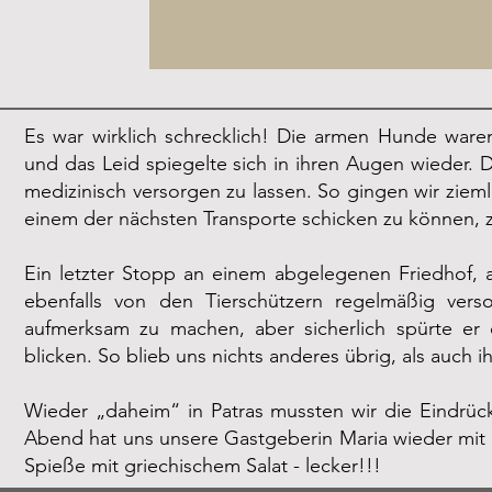
Es war wirklich schrecklich! Die armen Hunde waren
Es war wirklich schrecklich! Die armen Hunde ware
das Leid spiegelte sich in ihren Augen wieder. Duc
und das Leid spiegelte sich in ihren Augen wieder. 
medizinisch versorgen zu lassen. So gingen wir zie
medizinisch versorgen zu lassen. So gingen wir zieml
mit einem der nächsten Transporte schicken zu könn
einem der nächsten Transporte schicken zu können, 
Ein letzter Stopp an einem abgelegenen Friedhof, an
Ein letzter Stopp an einem abgelegenen Friedhof, an
ebenfalls von den Tierschützern regelmäßig ver
ebenfalls von den Tierschützern regelmäßig ver
aufmerksam zu machen, aber sicherlich spürte er
aufmerksam zu machen, aber sicherlich spürte er
blicken. So blieb uns nichts anderes übrig, als auch 
blicken. So blieb uns nichts anderes übrig, als auch 
Wieder „daheim“ in Patras mussten wir die Eindrüc
Wieder „daheim“ in Patras mussten wir die Eindrüc
Abend hat uns unsere Gastgeberin Maria wieder mit 
Abend hat uns unsere Gastgeberin Maria wieder mit 
Spieße mit griechischem Salat - lecker!!!
Spieße mit griechischem Salat - lecker!!!