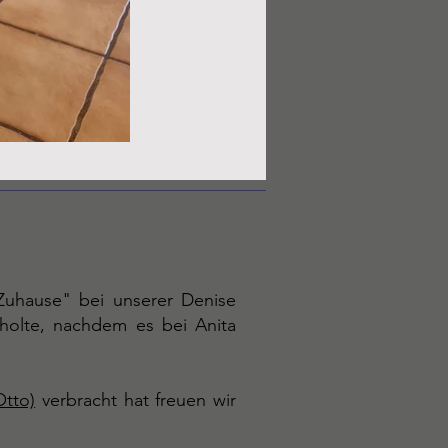
-Zuhause" bei unserer Denise
holte, nachdem es bei Anita
Otto)
verbracht hat freuen wir