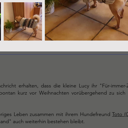
chricht erhalten, dass die kleine Lucy ihr "Für-immer
spontan kurz vor Weihnachten vorübergehend zu sich 
heriges Leben zusammen mit ihrem Hundefreund
Toto (
and" auch weiterhin bestehen bleibt.