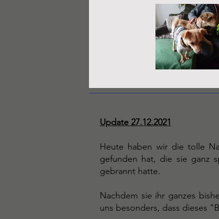
Update 27.12.2021
Heute haben wir die tolle Na
gefunden hat, die sie ganz 
gebrannt hatte.
Nachdem sie ihr ganzes bis
uns besonders, dass dieses "B