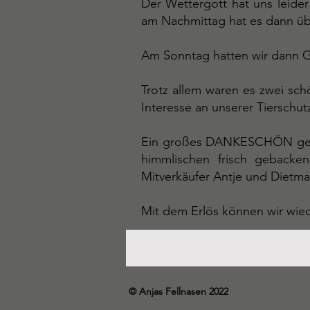
Der Wettergott hat uns leide
am Nachmittag hat es dann üb
Am Sonntag hatten wir dann Go
Trotz allem waren es zwei sc
Interesse an unserer Tierschut
Ein großes DANKESCHÖN geht 
himmlischen frisch geback
Mitverkäufer Antje und Dietma
Mit dem Erlös können wir wied
© Anjas Fellnasen 2022