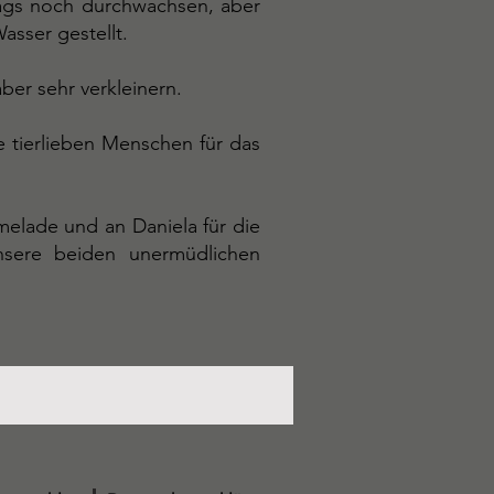
tags noch durchwachsen, aber
sser gestellt.
ber sehr verkleinern.
 tierlieben Menschen für das
lade und an Daniela für die
sere beiden unermüdlichen