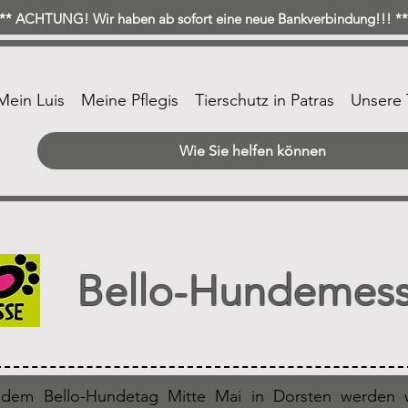
* ACHTUNG! Wir haben ab sofort eine neue Bankverbindung!!! 
Mein Luis
Meine Pflegis
Tierschutz in Patras
Unsere 
Wie Sie helfen können
Bello-Hundemes
dem Bello-Hundetag Mitte Mai in Dorsten werden w