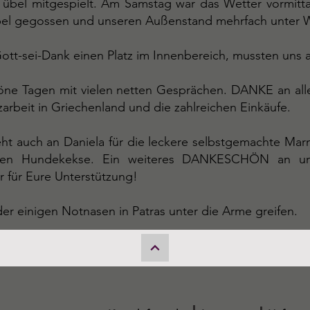
r übel mitgespielt. Am Samstag war das Wetter vormit
el gegossen und unseren Außenstand mehrfach unter Wa
tt-sei-Dank einen Platz im Innenbereich, mussten uns a
höne Tagen mit vielen netten Gesprächen. DANKE an alle
zarbeit in Griechenland und die zahlreichen Einkäufe.
auch an Daniela für die leckere selbstgemachte Marme
enen Hundekekse. Ein weiteres DANKESCHÖN an un
r für Eure Unterstützung!
er einigen Notnasen in Patras unter die Arme greifen.