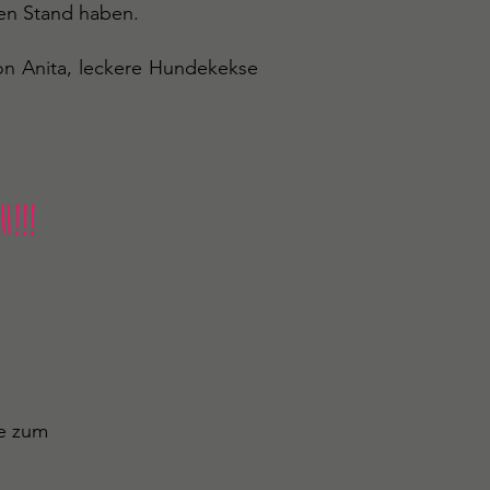
nen Stand haben.
von Anita, leckere Hundekekse
H!!!
 zum