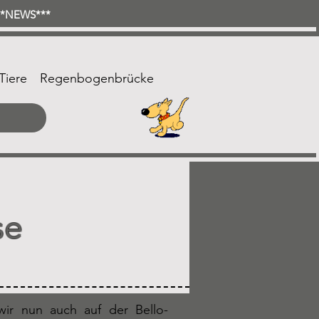
***NEWS***
Tiere
Regenbogenbrücke
se
ir nun auch auf der Bello-